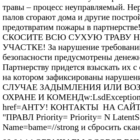
травы – процесс неуправляемый. Не
палов сгорают дома и другие постро
предотвратим пожары в партнерс
СКОСИТЕ ВСЮ СУХУЮ ТРАВУ 
УЧАСТКЕ! За нарушение требовани
безопасности предусмотрены дене
Партнерству придется взыскать их с 
на котором зафиксированы наруш
СЛУЧАЕ ЗАДЫМЛЕНИЯ ИЛИ ВОЗ
ОХРАНЕ И КОМЕНДw:LsdException 
href=АНТУ! КОНТАКТЫ НА САЙТ
"ПРАВЛ Priority= Priority= N LatentS
Name=bame=//strong и сбросить ска