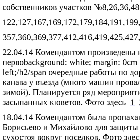
собственников участков №8,26,36,48,
122,127,167,169,172,179,184,191,199
357,360,369,377,412,416,419,425,427
22.04.14 Комендантом произведены 
первоbackground: white; margin: 0cm 0
left;/h2/span очередные работы по д
канава у въезда (много машин прова
зимой). Планируется ряд мероприят
засыпанных кюветов. Фото здесь
1
18.04.14 Комендантом была пропаха
Борисьево и Михайлово для защиты 
сухостоя вокруг поселков. Фото зде