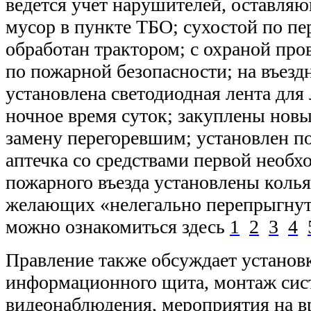
ведется учет нарушителей, оставля
мусор в пункте ТБО; сухостой по пе
обработан трактором; с охраной про
по пожарной безопасности; на въез
установлена светодиодная лента для
ночное время суток; закуплены новы
замену перегоревшим; установлен 
аптечка со средствами первой необх
пожарного въезда установлены колья
желающих «нелегально перепрыгнут
можно ознакомиться здесь
1
2
3
4
Правление также обсуждает установ
информационного щита, монтаж си
видеонаблюдения, мероприятия на в